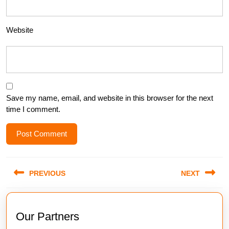
Website
Save my name, email, and website in this browser for the next
time I comment.
Post
PREVIOUS
NEXT
navigation
Previous
Next
post:
post:
Our Partners