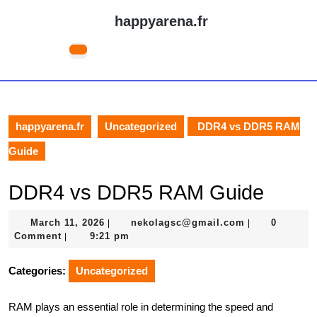
Skip
happyarena.fr
to
content
Open
Skip
Button
to
content
happyarena.fr
Uncategorized
DDR4 vs DDR5 RAM
Guide
DDR4 vs DDR5 RAM Guide
March
nekolagsc@gm
March 11, 2026
nekolagsc@gmail.com
0
|
|
11,
Comment
9:21 pm
|
2026
Categories:
Uncategorized
RAM plays an essential role in determining the speed and